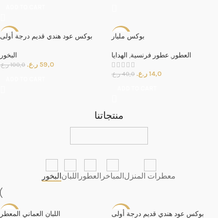
ADD TO CART
بوكس مليار
بوكس عود هندي قديم درجة أولى
-41%
-65%
البخور
الهدايا
,
عطور فرنسية
,
العطور
ر.ع.
59,0
ر.ع.
100,0
ر.ع.
14,0
ر.ع.
40,0
ADD TO CART
ADD TO CART
منتجاتنا
معطرات المنزل
المباخر
العطور
اللبان
البخور
بوكس عود هندي قديم درجة أولى
اللبان العماني المعطر
-30%
-41%