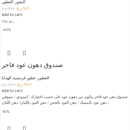
البخور
,
العطور
5,0
ر.ع.
10,0
ر.ع.
Add to cart
ربع تولة
-40%
صندوق دهون عود فاخر
العطور
,
عطور فرنسية
,
الهدايا
18,0
ر.ع.
30,0
ر.ع.
Add to cart
صندوق
دهن
عود
فاخر
يتكون
من
دهون
عود
على حسب
اختيارك
:
كمبودي
/
سيوفي
.
/
دهن
عود
بالمسك
/
دهن
العود
بالخس
/
دهن
العود
باللبان
/
دهن
اللبان
-61%