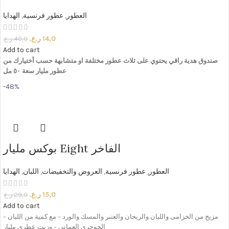
العطور
,
عطور فرنسية
,
الهدايا
14,0
ر.ع.
40,0
ر.ع.
Add to cart
صندوق
هدية
راقي
يحتوي
على
ثلاث
عطور
مختلفة
او
متشابهة
حسب
أختيارك
من
عطور
مليار
سعة
٥٠
مل
-48%
بوكس مليار Eight الفاخر
العطور
,
عطور فرنسية
,
العروض والتخفيضات
,
اللبان
,
الهدايا
15,0
ر.ع.
29,0
ر.ع.
Add to cart
– مزيج من الخزامى واللبان والريحان والعنبر والمسك والورد – مع كمية من اللبان
الحوجري العماني – وزيت عطري مليار