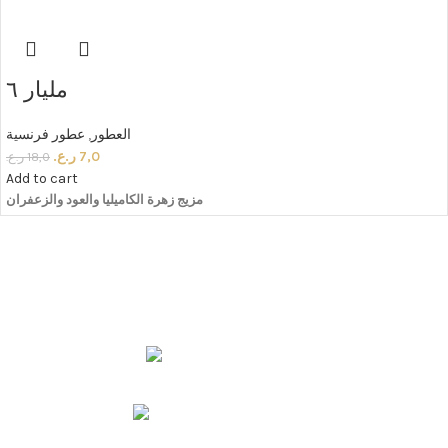
مليار ٦
العطور
,
عطور فرنسية
7,0
ر.ع.
18,0
ر.ع.
Add to cart
مزيج
زهرة
الكاميليا
والعود
والزعفران
مليار أجود انواع
العطور و البخور والمنتجات المتنوعة زورونا
مسقط - المعبيلة الجنوبية
رقم الهاتف : 71187240 968 +