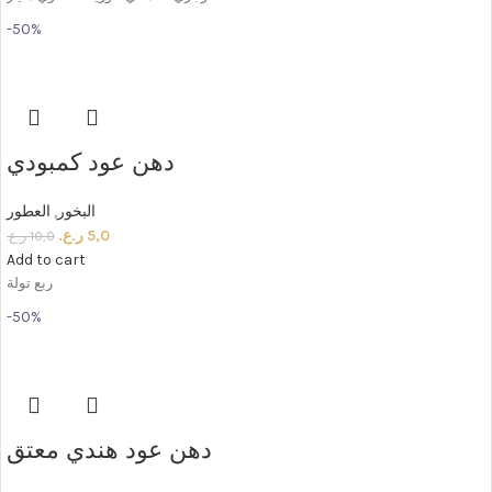
-50%
دهن عود كمبودي
البخور
,
العطور
5,0
ر.ع.
10,0
ر.ع.
Add to cart
ربع تولة
-50%
دهن عود هندي معتق