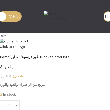
MENU
-61%
Click to enlarge
Back to products
عطور فرنسية
العطور
Home
مليار ٤
7,0
ر.ع.
18,0
ر.ع.
مزيج
بين
الزعفران
والعود
والورد
In stock