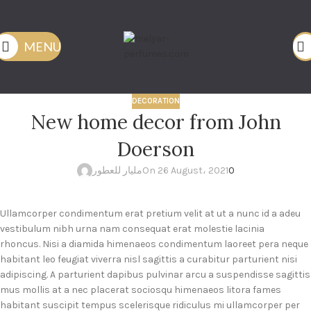
MENU
DECORATION
New home decor from John
Doerson
مليار للعطور
On 26 August، 2021
0
Ullamcorper condimentum erat pretium velit at ut a nunc id a adeu
vestibulum nibh urna nam consequat erat molestie lacinia
rhoncus. Nisi a diamida himenaeos condimentum laoreet pera neque
habitant leo feugiat viverra nisl sagittis a curabitur parturient nisi
adipiscing. A parturient dapibus pulvinar arcu a suspendisse sagittis
mus mollis at a nec placerat sociosqu himenaeos litora fames
habitant suscipit tempus scelerisque ridiculus mi ullamcorper per