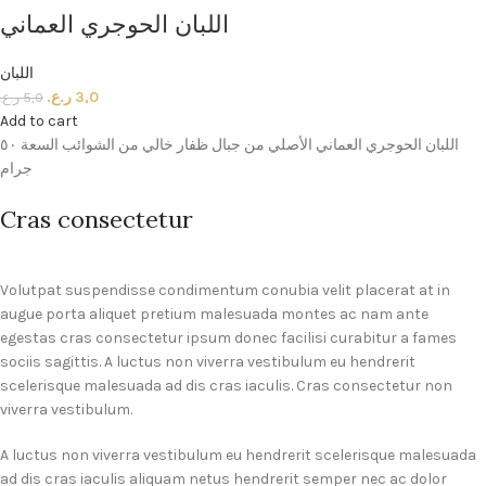
اللبان الحوجري العماني
اللبان
ر.ع.
3,0
ر.ع.
5,0
Add to cart
اللبان الحوجري العماني الأصلي من جبال ظفار خالي من الشوائب السعة ٥٠
جرام
Cras consectetur
Volutpat suspendisse condimentum conubia velit placerat at in
augue porta aliquet pretium malesuada montes ac nam ante
egestas cras consectetur ipsum donec facilisi curabitur a fames
sociis sagittis. A luctus non viverra vestibulum eu hendrerit
scelerisque malesuada ad dis cras iaculis. Cras consectetur non
viverra vestibulum.
A luctus non viverra vestibulum eu hendrerit scelerisque malesuada
ad dis cras iaculis aliquam netus hendrerit semper nec ac dolor