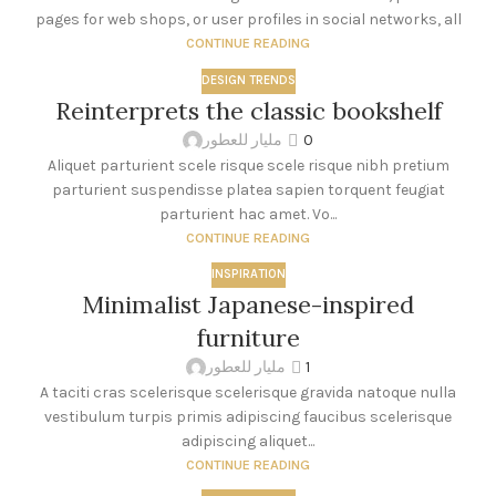
pages for web shops, or user profiles in social networks, all
CONTINUE READING
DESIGN TRENDS
Reinterprets the classic bookshelf
مليار للعطور
0
Aliquet parturient scele risque scele risque nibh pretium
parturient suspendisse platea sapien torquent feugiat
parturient hac amet. Vo...
CONTINUE READING
INSPIRATION
Minimalist Japanese-inspired
furniture
مليار للعطور
1
A taciti cras scelerisque scelerisque gravida natoque nulla
vestibulum turpis primis adipiscing faucibus scelerisque
adipiscing aliquet...
CONTINUE READING