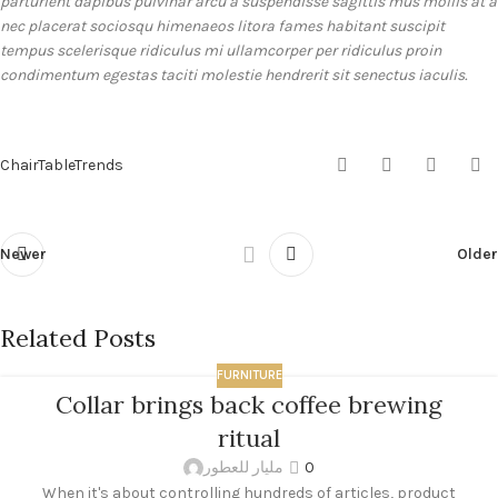
parturient dapibus pulvinar arcu a suspendisse sagittis mus mollis at a
nec placerat sociosqu himenaeos litora fames habitant suscipit
tempus scelerisque ridiculus mi ullamcorper per ridiculus proin
condimentum egestas taciti molestie hendrerit sit senectus iaculis.
Chair
Table
Trends
Newer
Older
Related Posts
FURNITURE
Collar brings back coffee brewing
ritual
مليار للعطور
0
When it's about controlling hundreds of articles, product