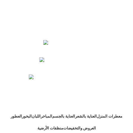
مليار أجود انواع
العطور و البخور والمنتجات المتنوعة زورونا
مسقط - المعبيلة الجنوبية
رقم الهاتف : 71187240 968 +
الإيميل : store@melyar-perfumes.com
معطرات المنزل
العناية بالشعر
العناية بالجسم
المباخر
اللبان
البخور
العطور
العروض والتخفيضات
منظفات الأرضية