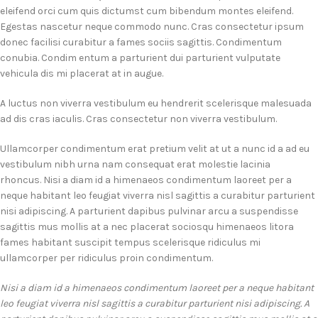
eleifend orci cum quis dictumst cum bibendum montes eleifend.
Egestas nascetur neque commodo nunc. Cras consectetur ipsum
donec facilisi curabitur a fames sociis sagittis. Condimentum
conubia. Condim entum a parturient dui parturient vulputate
vehicula dis mi placerat at in augue.
A luctus non viverra vestibulum eu hendrerit scelerisque malesuada
ad dis cras iaculis. Cras consectetur non viverra vestibulum.
Ullamcorper condimentum erat pretium velit at ut a nunc id a ad eu
vestibulum nibh urna nam consequat erat molestie lacinia
rhoncus. Nisi a diam id a himenaeos condimentum laoreet per a
neque habitant leo feugiat viverra nisl sagittis a curabitur parturient
nisi adipiscing. A parturient dapibus pulvinar arcu a suspendisse
sagittis mus mollis at a nec placerat sociosqu himenaeos litora
fames habitant suscipit tempus scelerisque ridiculus mi
ullamcorper per ridiculus proin condimentum.
Nisi a diam id a himenaeos condimentum laoreet per a neque habitant
leo feugiat viverra nisl sagittis a curabitur parturient nisi adipiscing. A