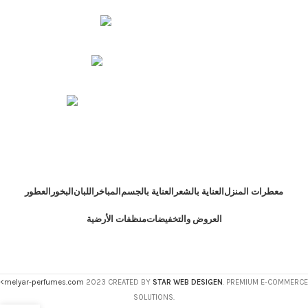
مسقط - المعبيلة الجنوبية
رقم الهاتف : 71187240 968 +
الإيميل : store@melyar-perfumes.com
معطرات المنزل
العناية بالشعر
العناية بالجسم
المباخر
اللبان
البخور
العطور
العروض والتخفيضات
منظفات الأرضية
<melyar-perfumes.com
2023 CREATED BY
STAR WEB DESIGEN
. PREMIUM E-COMMERCE
SOLUTIONS.