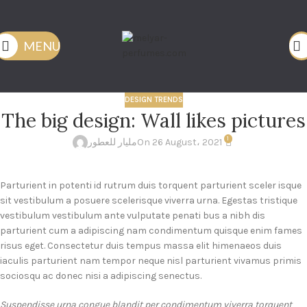
MENU
DESIGN TRENDS
The big design: Wall likes pictures
1
مليار للعطور
On 26 August، 2021
Parturient in potenti id rutrum duis torquent parturient sceler isque
sit vestibulum a posuere scelerisque viverra urna. Egestas tristique
vestibulum vestibulum ante vulputate penati bus a nibh dis
parturient cum a adipiscing nam condimentum quisque enim fames
risus eget. Consectetur duis tempus massa elit himenaeos duis
iaculis parturient nam tempor neque nisl parturient vivamus primis
sociosqu ac donec nisi a adipiscing senectus.
Suspendisse urna congue blandit per condimentum viverra torquent