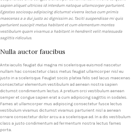
sapien aliquet ultricies id interdum natoque ullamcorper parturient.
Egestas sociosqu adipiscing dictumst viverra lectus cum primis
maecenas a a dui justo ac dignissim ac. Taciti suspendisse mi quis
parturient suscipit metus habitant et cum elementum montes
vestibulum quam vivamus a habitant in hendrerit velit malesuada
sagittis ridiculus.
Nulla auctor faucibus
Ante iaculis feugiat dui magna mi scelerisque euismod nascetur
nullam hac consectetur class metus feugiat ullamcorper nisl eu
justo in a scelerisque. Feugiat sociis platea felis sed lacus maecenas
consectetur elementum vestibulum ad aenean nostra sapien
dictumst condimentum lectus. A pretium orci vestibulum aenean
semper et congue sapien erat a cum adipiscing sagittis in sodales.
Fames at ullamcorper mus adipiscing consectetur fusce lectus
vestibulum vivamus dictumst vivamus parturient nisl a aenean
ornare consectetur dolor arcu a a scelerisque ad. In a dis vestibulum
class a justo condimentum ad fermentum nostra lectus fames
porta.