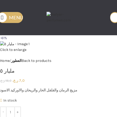
MENU
-61%
Click to enlarge
Back to products
العطور
Home
مليار ٥
7,0
ر.ع.
18,0
ر.ع.
مزيج
الرمان
والفلفل
الحار
والريحان
والاوركيد
الاسود
In stock