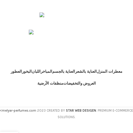
مسقط - المعبيلة الجنوبية
رقم الهاتف : 71187240 968 +
الإيميل : store@melyar-perfumes.com
معطرات المنزل
العناية بالشعر
العناية بالجسم
المباخر
اللبان
البخور
العطور
العروض والتخفيضات
منظفات الأرضية
<melyar-perfumes.com
2023 CREATED BY
STAR WEB DESIGEN
. PREMIUM E-COMMERCE
SOLUTIONS.