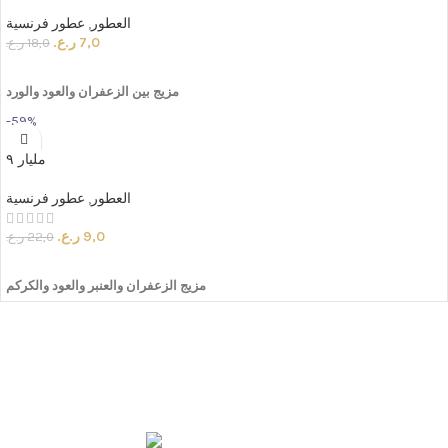
العطور
,
عطور فرنسية
7,0
ر.ع.
18,0
ر.ع.
ADD TO CART
مزيج
بين
الزعفران
والعود
والورد
-59%
مليار ٩
العطور
,
عطور فرنسية
9,0
ر.ع.
22,0
ر.ع.
ADD TO CART
مزيج الزعفران والعنبر والعود والكركم
مليار أجود انواع
العطور و البخور والمنتجات المتنوعة زورونا