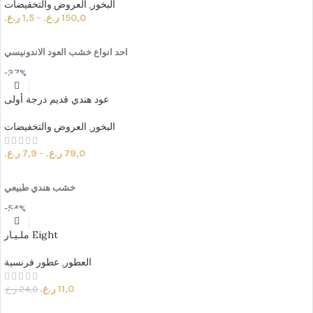
البخور
,
العروض والتخفيضات
150,0
ر.ع.
–
1,5
ر.ع.
SELECT OPTIONS
احد
انواع
خشب
العود
الاندونيسي
-37%
عود هندي قديم درجة أولى
البخور
,
العروض والتخفيضات
79,0
ر.ع.
–
7,9
ر.ع.
SELECT OPTIONS
خشب
هندي
طبيعي
-54%
ملـيـار Eight
العطور
,
عطور فرنسية
11,0
ر.ع.
24,0
ر.ع.
ADD TO CART