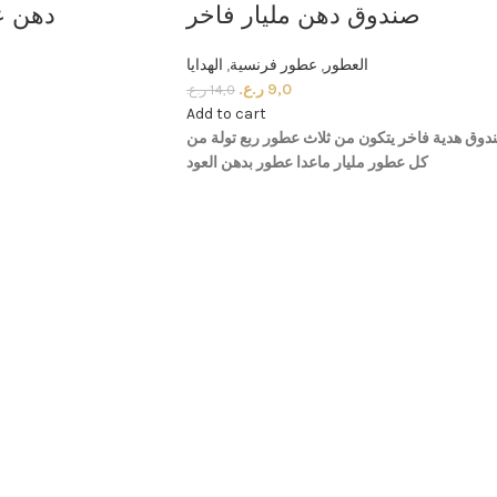
 معتق
صندوق دهن مليار فاخر
الهدايا
,
عطور فرنسية
,
العطور
ر.ع.
9,0
ر.ع.
14,0
Add to cart
من
تولة
ربع
عطور
ثلاث
من
يتكون
فاخر
هدية
صند
العود
بدهن
عطور
ماعدا
مليار
عطور
كل