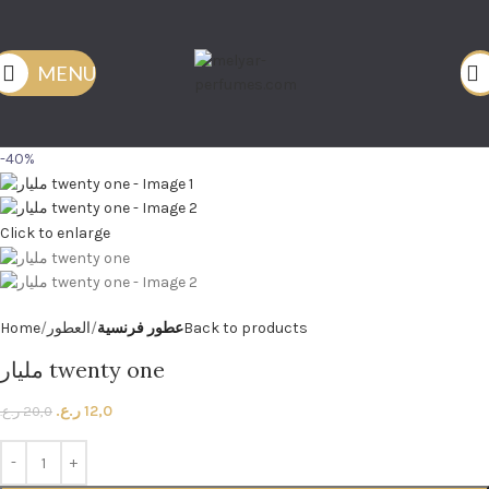
MENU
-40%
Click to enlarge
Back to products
عطور فرنسية
العطور
Home
مليار twenty one
12,0
ر.ع.
20,0
ر.ع.