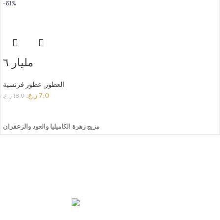
-61%
مليار ٦
العطور
,
عطور فرنسية
7,0
ر.ع.
18,0
ر.ع.
ADD TO CART
مزيج
زهرة
الكاميليا
والعود
والزعفران
مليار أجود انواع
العطور و البخور والمنتجات المتنوعة زورونا
مسقط - المعبيلة الجنوبية