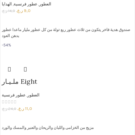
العطور
,
عطور فرنسية
,
الهدايا
9,0
ر.ع.
14,0
ر.ع.
ADD TO CART
صندوق
هدية
فاخر
يتكون
من
ثلاث
عطور
ربع
تولة
من
كل
عطور
مليار
ماعدا
عطور
بدهن
العود
-54%
ملـيـار Eight
العطور
,
عطور فرنسية
11,0
ر.ع.
24,0
ر.ع.
ADD TO CART
مزيج من الخزامى واللبان والريحان والعنبر والمسك والورد