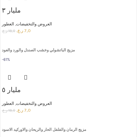
مليار ٣
العروض والتخفيضات
,
العطور
7,0
ر.ع.
18,0
ر.ع.
ADD TO CART
مزيج
الباتشولي
وخشب
الصندل
والورد
والعود
-61%
مليار ٥
العروض والتخفيضات
,
العطور
7,0
ر.ع.
18,0
ر.ع.
ADD TO CART
مزيج
الرمان
والفلفل
الحار
والريحان
والاوركيد
الاسود