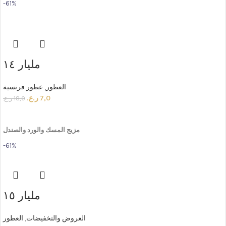
-61%
مليار ١٤
العطور
,
عطور فرنسية
7,0
ر.ع.
18,0
ر.ع.
ADD TO CART
مزيج
المسك
والورد
والصندل
-61%
مليار ١٥
العروض والتخفيضات
,
العطور