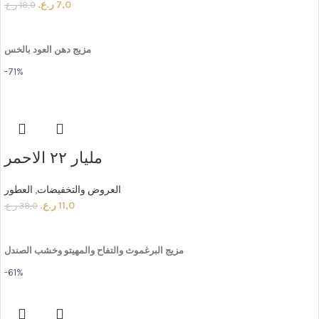
7,0
ر.ع.
18,0
ر.ع.
ADD TO CART
مزيج
دهن
العود
بالخس
-71%
مليار ٢٢ الاحمر
العروض والتخفيضات
,
العطور
11,0
ر.ع.
38,0
ر.ع.
ADD TO CART
مزيج
البرغموث
والتفاح
والمهيتو
وخشب
الصندل
-61%